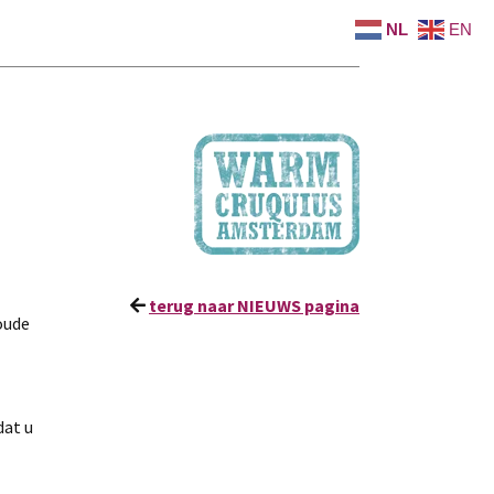
NL
EN
terug naar NIEUWS pagina
oude
dat u