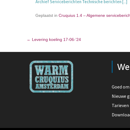
Archief Serviceberichten Technische berichten
[…]
Geplaatst in
Cruquius 1.4 – Algemene serviceberic
←
Levering koeling 17-06-’24
Bericht navigatie
We
Goed om 
Nieuwe g
Tarieven
Downloa