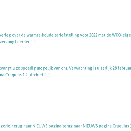
 overleg over de warmte-koude tariefstelling voor 2022 met de WKO-eig
t vervangt eerder
[…]
vangt u zo spoedig mogelijk van ons. Verwachting is uiterlijk 28 februar
a Cruquius 1.2- Archief
[…]
tegorie. terug naar NIEUWS pagina terug naar NIEUWS pagina Cruquius 1