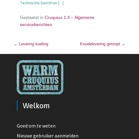
Technische berichten
[…]
Geplaatst in
Cruquius 1.4 – Algemene
serviceberichten
←
Levering koeling
Bericht navigatie
Koudelevering gestopt
→
Welkom
Goed om te weten
Nieuwe gebruiker aanmelden