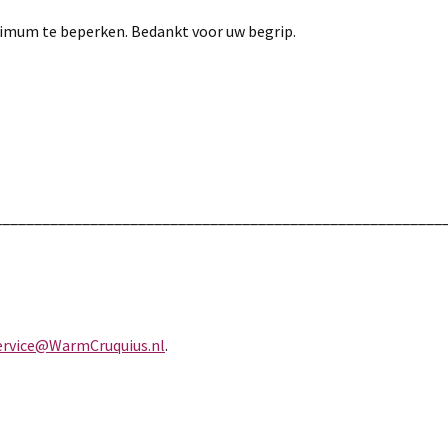
imum te beperken. Bedankt voor uw begrip.
________________________________________________________
ervice@WarmCruquius.nl
.