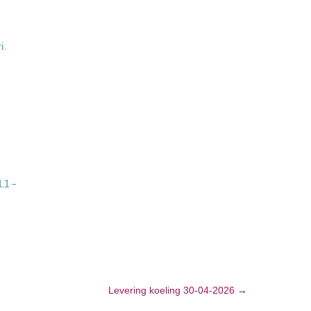
i.
.1 –
Levering koeling 30-04-2026
→